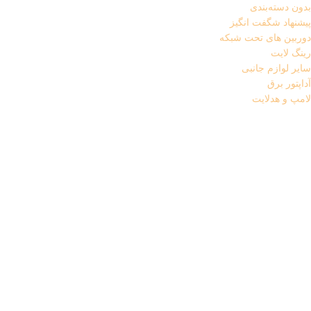
بدون دسته‌بندی
پیشنهاد شگفت انگیز
دوربین های تحت شبکه
رینگ لایت
سایر لوازم جانبی
آداپتور برق
لامپ و هدلایت
قطعات استوک
پردازنده (CPU)
کارت گرافیک استوک
کابل AUX
کامپیوتر و تجهیزات جانبی
تجهیزات جانبی لپ تاپ
پایه خنک کننده
شارژر لپ تاپ
کابل برق لپ تاپ
کیف هارد
کیف و کوله لپ تاپ
تجهیزات ذخیره سازی
باکس هارد