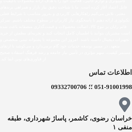
کامپیوتری و لوازم جانبی، فعالیت خود را با هدف ارائه محصولات باکیفیت و
قابل اعتماد آغاز کرده است. ما با شناخت دقیق نیاز بازار و همراهی برندهای
معتبر، تلاش می‌کنیم راهکارهایی کاربردی و به‌روز متناسب با شرایط فعلی
تکنولوژی ارائه دهیم تا پاسخگوی نیاز کاربران در سطوح مختلف باشیم. تمرکز
قائم رایان بر تنوع کالا، اصالت محصولات و قیمت‌گذاری منصفانه باعث شده
است مشتریان بتوانند با اطمینان کامل انتخاب کنند و تجربه‌ای مطمئن از خرید
تجهیزات دیجیتال داشته باشند. امروز این مجموعه با پشتوانه تیمی متخصص و
متعهد، در مسیر توسعه خدمات خود گام برمی‌دارد و می‌کوشد با ارتقای
مستمر کیفیت، سهم مؤثری در تأمین نیاز جامعه و رشد فرهنگ استفاده صحیح
از فناوری‌های نوین ایفا کند.
اطلاعات تماس
051-91001998 ؛؛ 09332700706
خراسان رضوی، کاشمر، پاساژ شهرداری، طبقه
منفی ۱