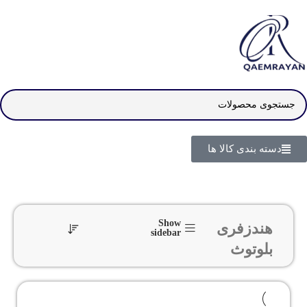
دسته بندی کالا ها
Show
هندزفری
sidebar
بلوتوث