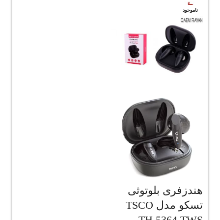
ناموجود
هندزفری بلوتوثی
تسکو مدل TSCO
TH 5364 TWS