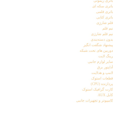
باتری ریموتی
باتری سکه ای
باتری قلمی
باتری کتابی
قلم شارژِی
نیم قلم
نیم قلم شارژی
بدون دسته‌بندی
پیشنهاد شگفت انگیز
دوربین های تحت شبکه
رینگ لایت
سایر لوازم جانبی
آداپتور برق
لامپ و هدلایت
قطعات استوک
پردازنده (CPU)
کارت گرافیک استوک
کابل AUX
کامپیوتر و تجهیزات جانبی
تجهیزات جانبی لپ تاپ
پایه خنک کننده