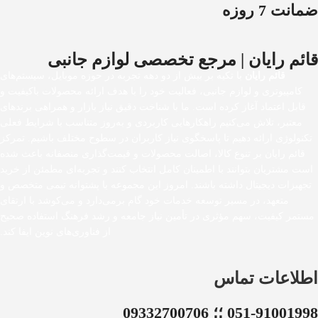
ضمانت 7 روزه
قائم رایان | مرجع تخصصی لوازم جانبی
قائم رایان
با تکیه بر بیش از دو دهه تجربه در حوزه موبایل، سیستم‌های
کامپیوتری و لوازم جانبی، فعالیت خود را با هدف ارائه محصولات باکیفیت و
قابل اعتماد آغاز کرده است. ما با شناخت دقیق نیاز بازار و همراهی برندهای
معتبر، تلاش می‌کنیم راهکارهایی کاربردی و به‌روز متناسب با شرایط فعلی
تکنولوژی ارائه دهیم تا پاسخگوی نیاز کاربران در سطوح مختلف باشیم. تمرکز
قائم رایان بر تنوع کالا، اصالت محصولات و قیمت‌گذاری منصفانه باعث شده
است مشتریان بتوانند با اطمینان کامل انتخاب کنند و تجربه‌ای مطمئن از خرید
تجهیزات دیجیتال داشته باشند. امروز این مجموعه با پشتوانه تیمی متخصص و
متعهد، در مسیر توسعه خدمات خود گام برمی‌دارد و می‌کوشد با ارتقای
مستمر کیفیت، سهم مؤثری در تأمین نیاز جامعه و رشد فرهنگ استفاده صحیح
از فناوری‌های نوین ایفا کند.
اطلاعات تماس
051-91001998 ؛؛ 09332700706