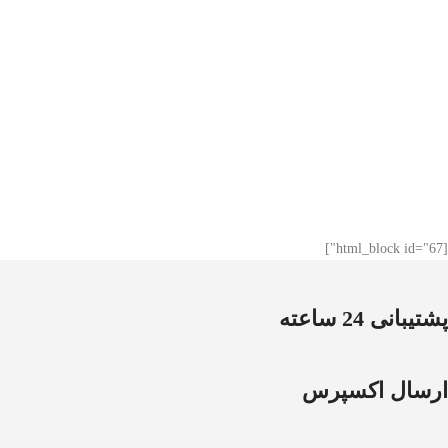
[html_block id="67"]
پشتیبانی 24 ساعته
ارسال اکسپرس