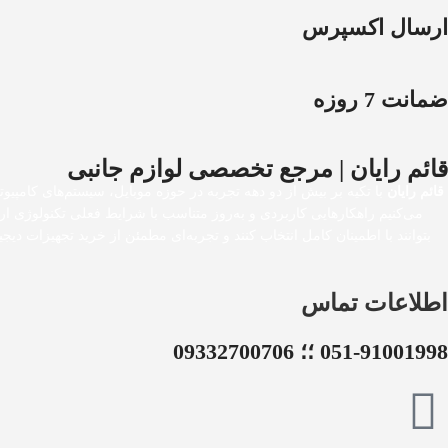
ارسال اکسپرس
ضمانت 7 روزه
قائم رایان | مرجع تخصصی لوازم جانبی
قائم رایان
با تکیه بر بیش از دو دهه تجربه در حوزه موبایل، سیستم‌های کامپیوت
می‌کنیم راهکارهایی کاربردی و به‌روز متناسب با شرایط فعلی تکنولوژی ا
بتوانند با اطمینان کامل انتخاب کنند و تجربه‌ای مطمئن از خرید تجهیزات 
اطلاعات تماس
051-91001998 ؛؛ 09332700706