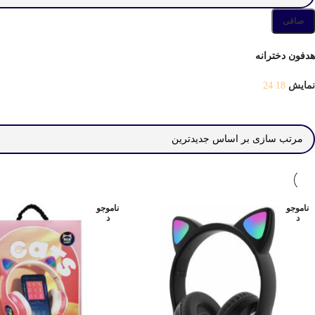
صافی
هدفون دخترانه
نمایش
18
24
ناموجو
ناموجو
د
د