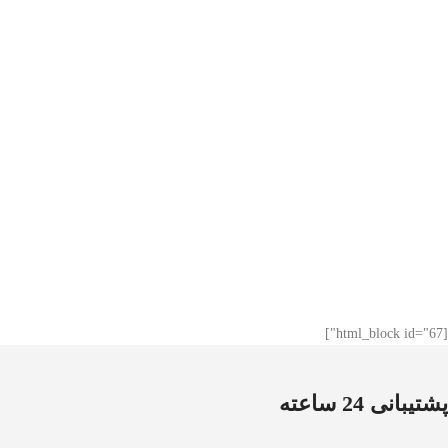
[html_block id="67"]
پشتیبانی 24 ساعته