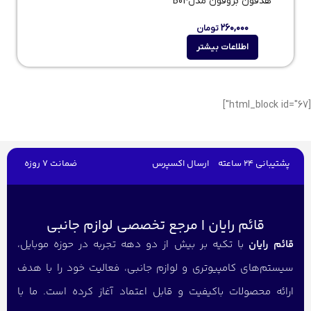
هدفون بروفون مدلB04
۲۶۰,۰۰۰
تومان
اطلاعات بیشتر
[html_block id="67"]
پشتیبانی 24 ساعته
ارسال اکسپرس
ضمانت 7 روزه
قائم رایان | مرجع تخصصی لوازم جانبی
قائم رایان
با تکیه بر بیش از دو دهه تجربه در حوزه موبایل،
سیستم‌های کامپیوتری و لوازم جانبی، فعالیت خود را با هدف
ارائه محصولات باکیفیت و قابل اعتماد آغاز کرده است. ما با