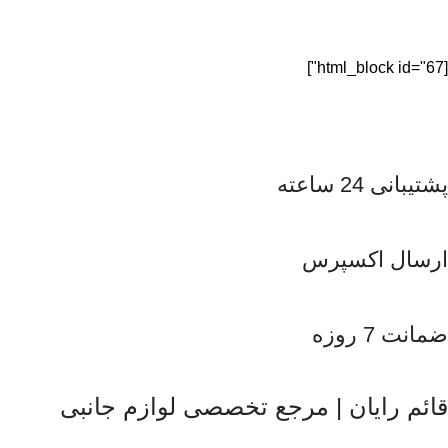
[html_block id="67"]
پشتیبانی 24 ساعته
ارسال اکسپرس
ضمانت 7 روزه
قائم رایان | مرجع تخصصی لوازم جانبی
قائم رایان
با تکیه بر بیش از دو دهه تجربه در حوزه موبایل، سیستم‌های