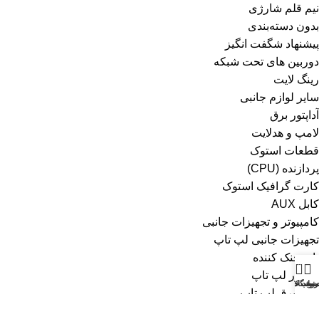
نیم قلم شارژی
بدون دسته‌بندی
پیشنهاد شگفت انگیز
دوربین های تحت شبکه
رینگ لایت
سایر لوازم جانبی
آداپتور برق
لامپ و هدلایت
قطعات استوک
پردازنده (CPU)
کارت گرافیک استوک
کابل AUX
کامپیوتر و تجهیزات جانبی
تجهیزات جانبی لپ تاپ
پایه خنک کننده
0
شارژر لپ تاپ
نو
روشگاه
سبد خرید
ساب کاربری من
کابل برق لپ تاپ
کیف هارد