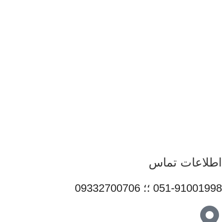
کامپیوتری و لوازم جانبی، فعالیت خود را با هدف ارائه محصولات
باکیفیت و قابل اعتماد آغاز کرده است. ما با شناخت دقیق نیاز بازار و
همراهی برندهای معتبر، تلاش می‌کنیم راهکارهایی کاربردی و به‌روز
متناسب با شرایط فعلی تکنولوژی ارائه دهیم تا پاسخگوی نیاز کاربران
در سطوح مختلف باشیم. تمرکز قائم رایان بر تنوع کالا، اصالت
محصولات و قیمت‌گذاری منصفانه باعث شده است مشتریان بتوانند با
اطمینان کامل انتخاب کنند و تجربه‌ای مطمئن از خرید تجهیزات
دیجیتال داشته باشند. امروز این مجموعه با پشتوانه تیمی متخصص و
متعهد، در مسیر توسعه خدمات خود گام برمی‌دارد و می‌کوشد با
ارتقای مستمر کیفیت، سهم مؤثری در تأمین نیاز جامعه و رشد فرهنگ
استفاده صحیح از فناوری‌های نوین ایفا کند.
اطلاعات تماس
051-91001998 ؛؛ 09332700706