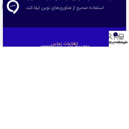
استفاده صحیح از فناوری‌های نوین ایفا کند.
0
منو
فروشگاه
سبد خرید
حساب کاربری من
اطلاعات تماس
051-91001998 ؛؛ 09332700706
خراسان رضوی، کاشمر، پاساژ شهرداری، طبقه منفی ۱
ghaem1515@gmail.com
دسترسی سریع
خانه
فروشگاه
فروش عمده
درباره ما
ارتباط باما
مجوز های قائم رایان