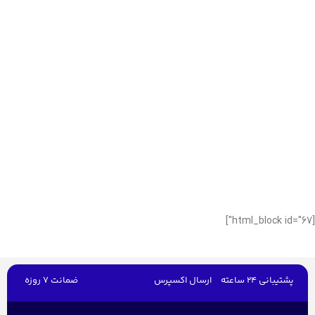
[html_block id="67"]
پشتیبانی 24 ساعته
ارسال اکسپرس
ضمانت 7 روزه