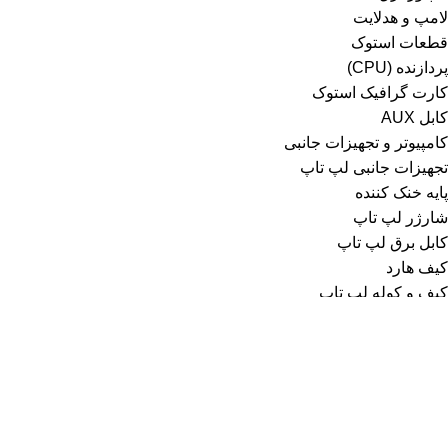
لامپ و هدلایت
قطعات استوک
پردازنده (CPU)
کارت گرافیک استوک
کابل AUX
کامپیوتر و تجهیزات جانبی
تجهیزات جانبی لپ تاپ
پایه خنک کننده
شارژر لپ تاپ
کابل برق لپ تاپ
کیف هارد
کیف و کوله لپ تاپ
تجهیزات ذخیره سازی
باکس هارد
فلش مموری
هارد
تجهیزات شبکه
اسپلیتر