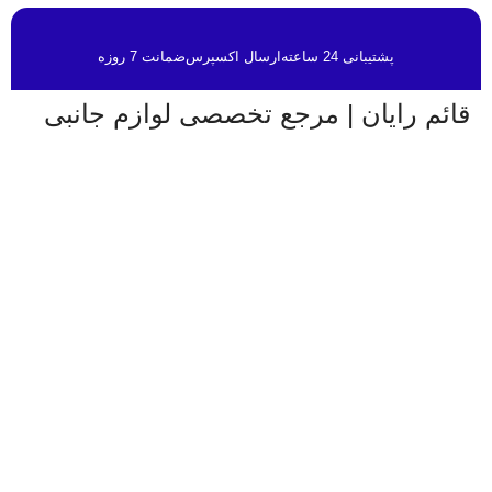
پشتیبانی 24 ساعته
ارسال اکسپرس
ضمانت 7 روزه
قائم رایان | مرجع تخصصی لوازم جانبی
قائم رایان
با تکیه بر بیش از دو دهه تجربه در حوزه موبایل،
سیستم‌های کامپیوتری و لوازم جانبی، فعالیت خود را با هدف
ارائه محصولات باکیفیت و قابل اعتماد آغاز کرده است. ما با
شناخت دقیق نیاز بازار و همراهی برندهای معتبر، تلاش می‌کنیم
راهکارهایی کاربردی و به‌روز متناسب با شرایط فعلی تکنولوژی
ارائه دهیم تا پاسخگوی نیاز کاربران در سطوح مختلف باشیم.
تمرکز قائم رایان بر تنوع کالا، اصالت محصولات و قیمت‌گذاری
منصفانه باعث شده است مشتریان بتوانند با اطمینان کامل
انتخاب کنند و تجربه‌ای مطمئن از خرید تجهیزات دیجیتال داشته
باشند. امروز این مجموعه با پشتوانه تیمی متخصص و متعهد، در
مسیر توسعه خدمات خود گام برمی‌دارد و می‌کوشد با ارتقای
مستمر کیفیت، سهم مؤثری در تأمین نیاز جامعه و رشد فرهنگ
استفاده صحیح از فناوری‌های نوین ایفا کند.