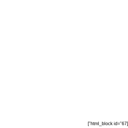
[html_block id="67"]