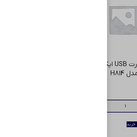
۴۴۸,۰۰۰
تومان
افزودن به سبد خرید
هاب 4 پورت USB ایکس پی
 H814
 خرید