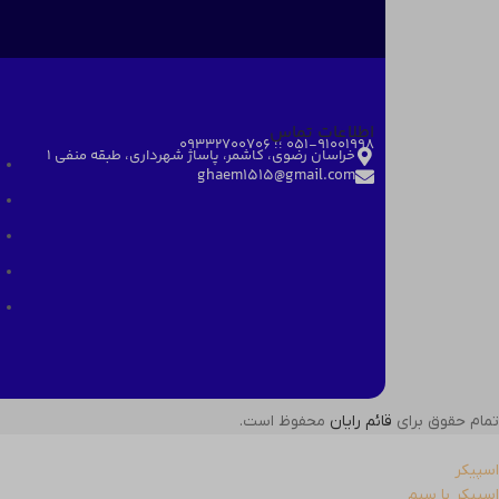
اطلاعات تماس
051-91001998 ؛؛ 09332700706
خراسان رضوی، کاشمر، پاساژ شهرداری، طبقه منفی ۱
ghaem1515@gmail.com
تمام حقوق برای
قائم رایان
محفوظ است.
اسپیکر
اسپیکر با سیم