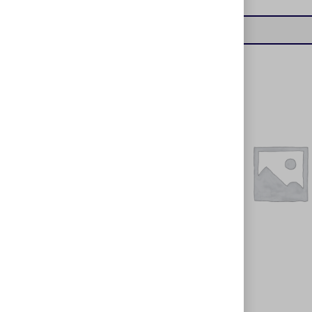
هاب USB چهار پورت ایکس
پی پروداکت مدل XP-H808