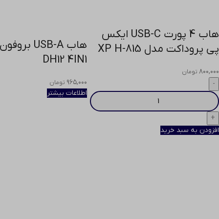
هاب 4 پورت USB-C ایکس
هاب USB-A بر
پی پروداکت مدل XP H-815
DH12 4IN1
۸۰۰,۰۰۰
تومان
۹۶۵,۰۰۰
تومان
اطلاعات بیشتر
افزودن به سبد خرید