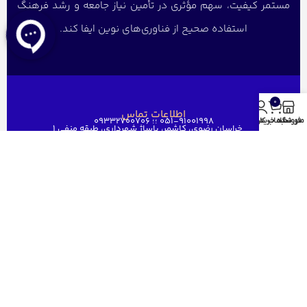
مستمر کیفیت، سهم مؤثری در تأمین نیاز جامعه و رشد فرهنگ
استفاده صحیح از فناوری‌های نوین ایفا کند.
0
اطلاعات تماس
051-91001998 ؛؛ 09332700706
منو
فروشگاه
سبد خرید
حساب کاربری من
خراسان رضوی، کاشمر، پاساژ شهرداری، طبقه منفی ۱
ghaem1515@gmail.com
دسترسی سریع
خانه
فروشگاه
فروش عمده
درباره ما
ارتباط باما
مجوز های قائم رایان