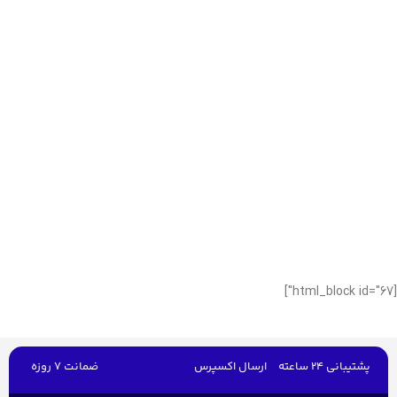
[html_block id="67"]
پشتیبانی 24 ساعته
ارسال اکسپرس
ضمانت 7 روزه