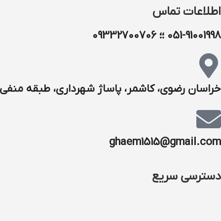
اطلاعات تماس
051-91001998 ؛؛ 09332700706
خراسان رضوی، کاشمر، پاساژ شهرداری، طبقه منفی ۱
ghaem1515@gmail.com
دسترسی سریع