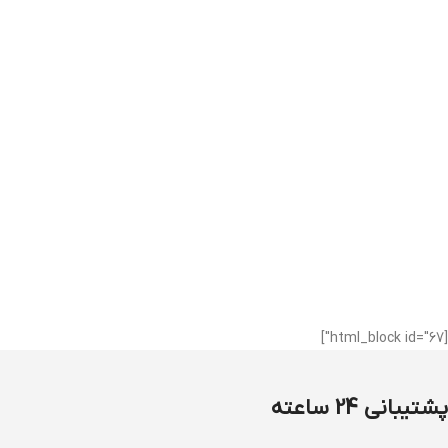
[html_block id="67"]
پشتیبانی 24 ساعته