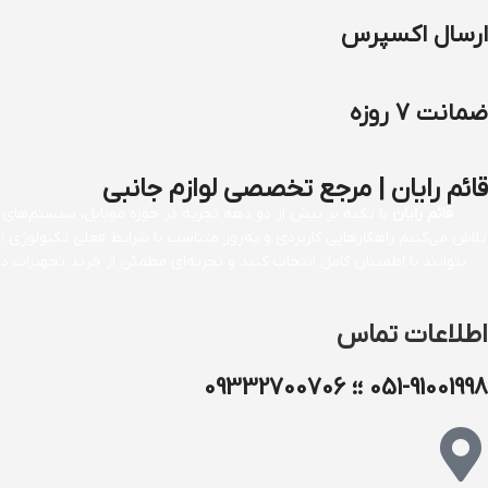
ارسال اکسپرس
ضمانت 7 روزه
قائم رایان | مرجع تخصصی لوازم جانبی
قائم رایان
با تکیه بر بیش از دو دهه تجربه در حوزه موبایل، سیستم‌های کا
تلاش می‌کنیم راهکارهایی کاربردی و به‌روز متناسب با شرایط فعلی تکنولوژی 
بتوانند با اطمینان کامل انتخاب کنند و تجربه‌ای مطمئن از خرید تجهیزات
اطلاعات تماس
051-91001998 ؛؛ 09332700706