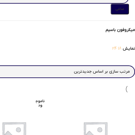
صافی
میکروفون باسیم
نمایش
18
24
ناموج
ود