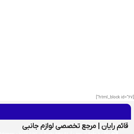
[html_block id="67"]
قائم رایان | مرجع تخصصی لوازم جانبی
قائم رایان
با تکیه بر بیش از دو دهه تجربه در حوزه موبایل، سیستم‌های