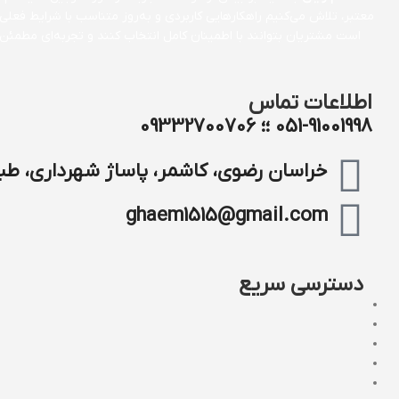
معتبر، تلاش می‌کنیم راهکارهایی کاربردی و به‌روز متناسب با شرایط فعلی
است مشتریان بتوانند با اطمینان کامل انتخاب کنند و تجربه‌ای مطمئن
اطلاعات تماس
051-91001998 ؛؛ 09332700706
خراسان رضوی، کاشمر، پاساژ شهرداری، طبق
ghaem1515@gmail.com
دسترسی سریع