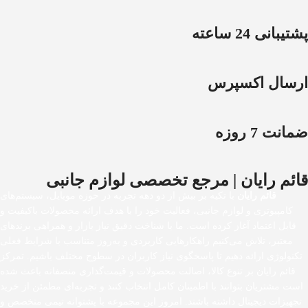
پشتیبانی 24 ساعته
ارسال اکسپرس
ضمانت 7 روزه
قائم رایان | مرجع تخصصی لوازم جانبی
قائم رایان
با تکیه بر بیش از دو دهه تجربه در حوزه موبایل، سیستم‌های
کامپیوتری و لوازم جانبی، فعالیت خود را با هدف ارائه محصولات باکیفیت و
قابل اعتماد آغاز کرده است. ما با شناخت دقیق نیاز بازار و همراهی برندهای
معتبر، تلاش می‌کنیم راهکارهایی کاربردی و به‌روز متناسب با شرایط فعلی
تکنولوژی ارائه دهیم تا پاسخگوی نیاز کاربران در سطوح مختلف باشیم. تمرکز
قائم رایان بر تنوع کالا، اصالت محصولات و قیمت‌گذاری منصفانه باعث شده
است مشتریان بتوانند با اطمینان کامل انتخاب کنند و تجربه‌ای مطمئن از خرید
تجهیزات دیجیتال داشته باشند. امروز این مجموعه با پشتوانه تیمی متخصص و