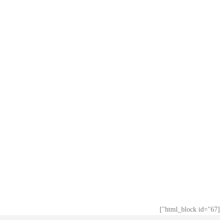
[html_block id="67"]