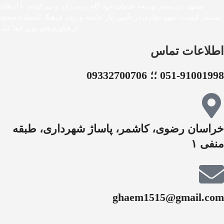
متعهد، در مسیر توسعه خدمات خود گام برمی‌دارد و می‌کوشد با ارتقای
مستمر کیفیت، سهم مؤثری در تأمین نیاز جامعه و رشد فرهنگ استفاده صحیح
از فناوری‌های نوین ایفا کند.
اطلاعات تماس
051-91001998 ؛؛ 09332700706
خراسان رضوی، کاشمر، پاساژ شهرداری، طبقه
منفی ۱
ghaem1515@gmail.com