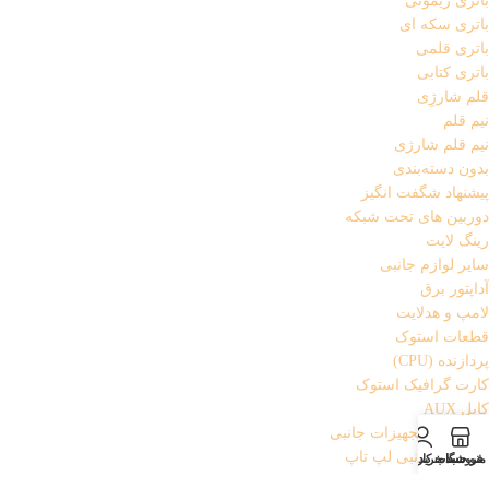
باتری ریموتی
باتری سکه ای
باتری قلمی
باتری کتابی
قلم شارژِی
نیم قلم
نیم قلم شارژی
بدون دسته‌بندی
پیشنهاد شگفت انگیز
دوربین های تحت شبکه
رینگ لایت
سایر لوازم جانبی
آداپتور برق
لامپ و هدلایت
قطعات استوک
پردازنده (CPU)
کارت گرافیک استوک
کابل AUX
کامپیوتر و تجهیزات جانبی
تجهیزات جانبی لپ تاپ
منو
فروشگاه
سبد خرید
حساب کاربری من
پایه خنک کننده