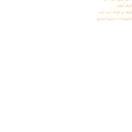
کیف هارد
کیف و کوله لپ تاپ
تجهیزات ذخیره سازی
باکس هارد
فلش مموری
هارد
تجهیزات شبکه
اسپلیتر
کابل شبکه
کارت شبکه (دانگل wifi)
مودم
تجهیزات مخصوص بازی
خمیر سیلیکون
دانگل بلوتوث
قطعات داخلی کامپیوتر
کابل رابط و مبدل
تبدیل صدا و تصویر
کابل افزایش
کابل برق
کابل پرینتر