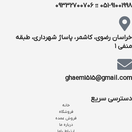
051-91001998 ؛؛ 09332700706
خراسان رضوی، کاشمر، پاساژ شهرداری، طبقه
منفی ۱
ghaem1515@gmail.com
دسترسی سریع
خانه
فروشگاه
فروش عمده
درباره ما
ارتباط باما