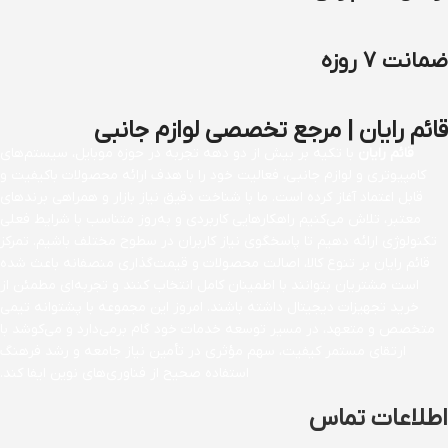
ضمانت 7 روزه
قائم رایان | مرجع تخصصی لوازم جانبی
قائم رایان
با تکیه بر بیش از دو دهه تجربه در حوزه موبایل، سیستم‌های
کامپیوتری و لوازم جانبی، فعالیت خود را با هدف ارائه محصولات باکیفیت و
قابل اعتماد آغاز کرده است. ما با شناخت دقیق نیاز بازار و همراهی برندهای
معتبر، تلاش می‌کنیم راهکارهایی کاربردی و به‌روز متناسب با شرایط فعلی
تکنولوژی ارائه دهیم تا پاسخگوی نیاز کاربران در سطوح مختلف باشیم. تمرکز
قائم رایان بر تنوع کالا، اصالت محصولات و قیمت‌گذاری منصفانه باعث شده
است مشتریان بتوانند با اطمینان کامل انتخاب کنند و تجربه‌ای مطمئن از
خرید تجهیزات دیجیتال داشته باشند. امروز این مجموعه با پشتوانه تیمی
متخصص و متعهد، در مسیر توسعه خدمات خود گام برمی‌دارد و می‌کوشد با
ارتقای مستمر کیفیت، سهم مؤثری در تأمین نیاز جامعه و رشد فرهنگ
استفاده صحیح از فناوری‌های نوین ایفا کند.
اطلاعات تماس