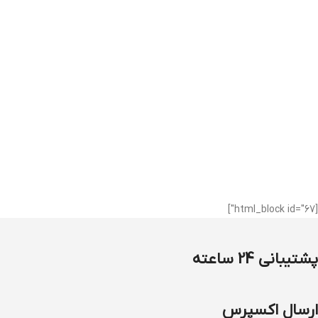
[html_block id="67"]
پشتیبانی 24 ساعته
ارسال اکسپرس