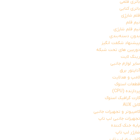
باتری قلمی
باتری کتابی
قلم شارژِی
نیم قلم
نیم قلم شارژی
بدون دسته‌بندی
پیشنهاد شگفت انگیز
دوربین های تحت شبکه
رینگ لایت
سایر لوازم جانبی
آداپتور برق
لامپ و هدلایت
قطعات استوک
پردازنده (CPU)
کارت گرافیک استوک
کابل AUX
کامپیوتر و تجهیزات جانبی
تجهیزات جانبی لپ تاپ
پایه خنک کننده
شارژر لپ تاپ
کابل برق لپ تاپ