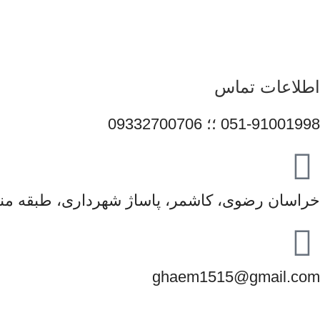
همراهی برندهای معتبر، تلاش می‌کنیم راهکارهایی کاربردی و 
محصولات و قیمت‌گذاری منصفانه باعث شده است مشتریان بتوانند با 
در مسیر توسعه خدمات خود گام 
اطلاعات تماس
051-91001998 ؛؛ 09332700706
خراسان رضوی، کاشمر، پاساژ شهرداری، طبقه منف
ghaem1515@gmail.com