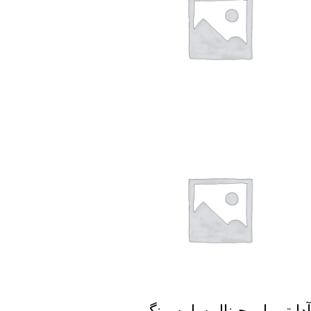
آداپتور اورجینال سامسونگ