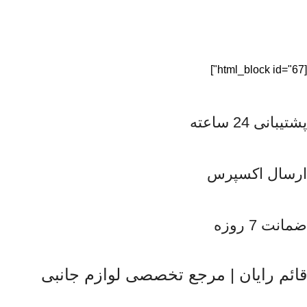
[html_block id="67"]
پشتیبانی 24 ساعته
ارسال اکسپرس
ضمانت 7 روزه
قائم رایان | مرجع تخصصی لوازم جانبی
قائم رایان
با تکیه بر بیش از دو دهه تجربه در حوزه موبایل، سیست