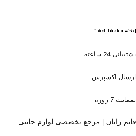
[html_block id="67"]
پشتیبانی 24 ساعته
ارسال اکسپرس
ضمانت 7 روزه
قائم رایان | مرجع تخصصی لوازم جانبی
قائم رایان
با تکیه بر بیش از دو دهه تجربه در حوزه موبایل، سیست