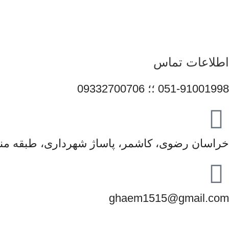
همراهی برندهای معتبر، تلاش می‌کنیم راهکارهایی کاربردی و 
محصولات و قیمت‌گذاری منصفانه باعث شده است مشتریان بتوانند با 
در مسیر توسعه خدمات خود گام 
اطلاعات تماس
051-91001998 ؛؛ 09332700706
خراسان رضوی، کاشمر، پاساژ شهرداری، طبقه منف
ghaem1515@gmail.com