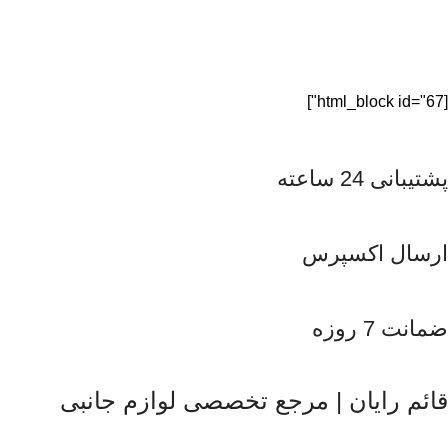
[html_block id="67"]
پشتیبانی 24 ساعته
ارسال اکسپرس
ضمانت 7 روزه
قائم رایان | مرجع تخصصی لوازم جانبی
قائم رایان
با تکیه بر بیش از دو دهه تجربه در حوزه موبایل، سیست