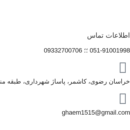
همراهی برندهای معتبر، تلاش می‌کنیم راهکارهایی کاربردی و 
محصولات و قیمت‌گذاری منصفانه باعث شده است مشتریان بتوانند با 
در مسیر توسعه خدمات خود گام 
اطلاعات تماس
051-91001998 ؛؛ 09332700706
خراسان رضوی، کاشمر، پاساژ شهرداری، طبقه منف
ghaem1515@gmail.com