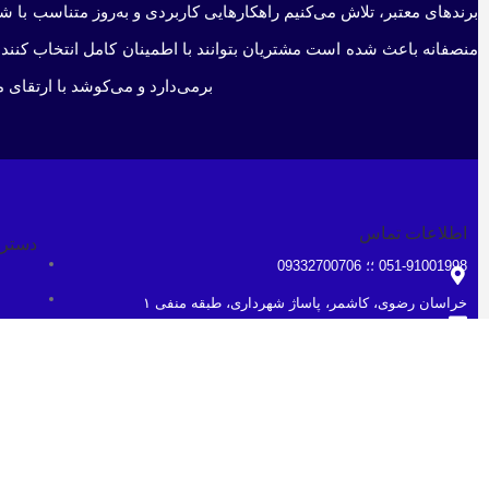
برندهای معتبر، تلاش می‌کنیم راهکارهایی کاربردی و به‌روز متناسب با 
منصفانه باعث شده است مشتریان بتوانند با اطمینان کامل انتخاب کنند 
برمی‌دارد و می‌کوشد با ارتقای 
اطلاعات تماس
دستر
051-91001998 ؛؛ 09332700706
خراسان رضوی، کاشمر، پاساژ شهرداری، طبقه منفی ۱
ف
ghaem1515@gmail.com