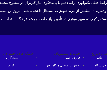
شرایط فعلی تکنولوژی ارائه دهیم تا پاسخگوی نیاز کاربران در سطوح مختلف
و تجربه‌ای مطمئن از خرید تجهیزات دیجیتال داشته باشند. امروز این م
مستمر کیفیت، سهم مؤثری در تأمین نیاز جامعه و رشد فرهنگ استفاده صحیح
سی سریع
خدمات مشتریان
شبکه های اجتماعی
خانه
فروش عمده
اینستاگرام
فروشگاه
تعمیرات موبایل و کامپیوتر
تلگرام
روش عمده
دیجیتال مارکتینگ
ایتا
درباره ما
روبیکا
ارتباط باما
بله