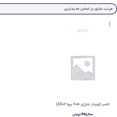
ناموجود
لامپ آویزدار شارژی 60w بیوا LED02
۴۹۸,۸۰۰
تومان