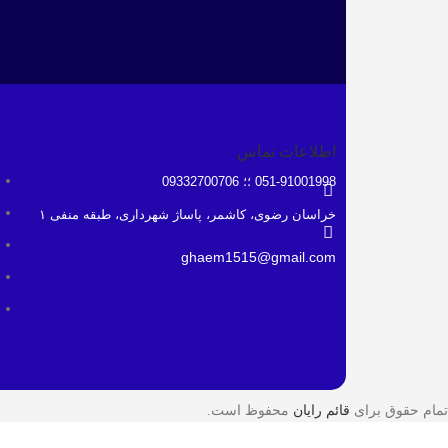
اطلاعات تماس
051-91001998 ؛؛ 09332700706
خراسان رضوی، کاشمر، پاساژ شهرداری، طبقه منفی ۱
ghaem1515@gmail.com
تمام حقوق برای
قائم رایان
محفوظ است.