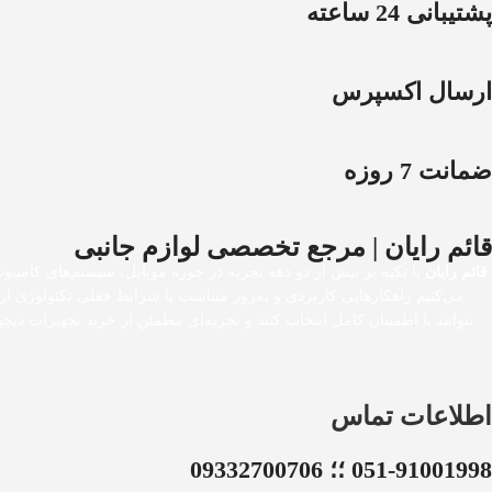
پشتیبانی 24 ساعته
ارسال اکسپرس
ضمانت 7 روزه
قائم رایان | مرجع تخصصی لوازم جانبی
قائم رایان
با تکیه بر بیش از دو دهه تجربه در حوزه موبایل، سیستم‌های کامپیوت
می‌کنیم راهکارهایی کاربردی و به‌روز متناسب با شرایط فعلی تکنولوژی ا
بتوانند با اطمینان کامل انتخاب کنند و تجربه‌ای مطمئن از خرید تجهیزات 
اطلاعات تماس
051-91001998 ؛؛ 09332700706