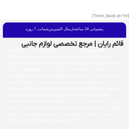
[html_block id="67"]
پشتیبانی 24 ساعته
ارسال اکسپرس
ضمانت 7 روزه
قائم رایان | مرجع تخصصی لوازم جانبی
قائم رایان
با تکیه بر بیش از دو دهه تجربه در حوزه موبایل،
سیستم‌های کامپیوتری و لوازم جانبی، فعالیت خود را با هدف ارائه
محصولات باکیفیت و قابل اعتماد آغاز کرده است. ما با شناخت دقیق نیاز
بازار و همراهی برندهای معتبر، تلاش می‌کنیم راهکارهایی کاربردی و
به‌روز متناسب با شرایط فعلی تکنولوژی ارائه دهیم تا پاسخگوی نیاز
کاربران در سطوح مختلف باشیم. تمرکز قائم رایان بر تنوع کالا، اصالت
محصولات و قیمت‌گذاری منصفانه باعث شده است مشتریان بتوانند با
اطمینان کامل انتخاب کنند و تجربه‌ای مطمئن از خرید تجهیزات
دیجیتال داشته باشند. امروز این مجموعه با پشتوانه تیمی متخصص و
متعهد، در مسیر توسعه خدمات خود گام برمی‌دارد و می‌کوشد با ارتقای
مستمر کیفیت، سهم مؤثری در تأمین نیاز جامعه و رشد فرهنگ
استفاده صحیح از فناوری‌های نوین ایفا کند.