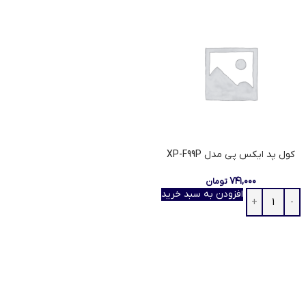
کول پد ایکس پی مدل XP-F99P
۷۴۱,۰۰۰
تومان
افزودن به سبد خرید