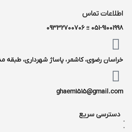
اطلاعات تماس
051-91001998 ؛؛ 09332700706
خراسان رضوی، کاشمر، پاساژ شهرداری، طبقه منف
ghaem1515@gmail.com
دسترسی سریع