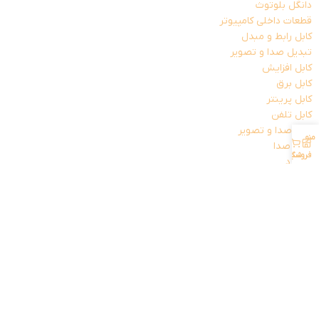
دانگل بلوتوث
قطعات داخلی کامپیوتر
کابل رابط و مبدل
تبدیل صدا و تصویر
کابل افزایش
کابل برق
کابل پرینتر
کابل تلفن
کابل صدا و تصویر
منو
حساب کاربری من
0
کارت صدا
فروشگاه
سبد خرید
کیبورد
کیبورد با سیم
کیبورد بی سیم
کیس کامپیوتر
کیس های اسمبل شده
مانیتور
مجموعه کیبورد و موس
منبع تغذیه
موس
موس با سیم
موس پد