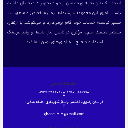
انتخاب کنند و تجربه‌ای مطمئن از خرید تجهیزات دیجیتال داشته
باشند. امروز این مجموعه با پشتوانه تیمی متخصص و متعهد، در
مسیر توسعه خدمات خود گام برمی‌دارد و می‌کوشد با ارتقای
مستمر کیفیت، سهم مؤثری در تأمین نیاز جامعه و رشد فرهنگ
استفاده صحیح از فناوری‌های نوین ایفا کند.
اطلاعات تماس
051-91001998 ؛؛ 09332700706
خراسان رضوی، کاشمر، پاساژ شهرداری، طبقه منفی ۱
ghaem1515@gmail.com
دسترسی سریع