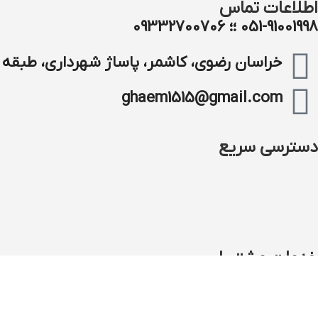
اطلاعات تماس
051-91001998 ؛؛ 09332700706
خراسان رضوی، کاشمر، پاساژ شهرداری، طبقه م
ghaem1515@gmail.com
دسترسی سریع
خدمات مشتریان
فروش عمده
تعمیرات موبایل و کامپیوتر
دیجیتال مارکتینگ