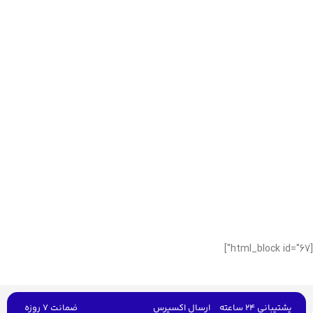
[html_block id="67"]
پشتیبانی 24 ساعته
ارسال اکسپرس
ضمانت 7 روزه