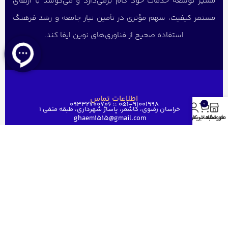
مسیر توسعه خدمات خود گام برمی‌دارد و می‌کوشد با ارتقای
مستمر کیفیت، سهم مؤثری در تأمین نیاز جامعه و رشد فرهنگ
استفاده صحیح از فناوری‌های نوین ایفا کند.
اطلاعات تماس
051-91001998 ؛؛ 09332700706
0
خراسان رضوی، کاشمر، پاساژ شهرداری، طبقه منفی ۱
ghaem1515@gmail.com
منو
فروشگاه
سبد خرید
حساب کاربری من
دسترسی سریع
خانه
فروشگاه
فروش عمده
درباره ما
ارتباط باما