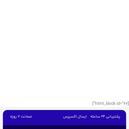
[html_block id="67"]
پشتیبانی 24 ساعته
ارسال اکسپرس
ضمانت 7 روزه