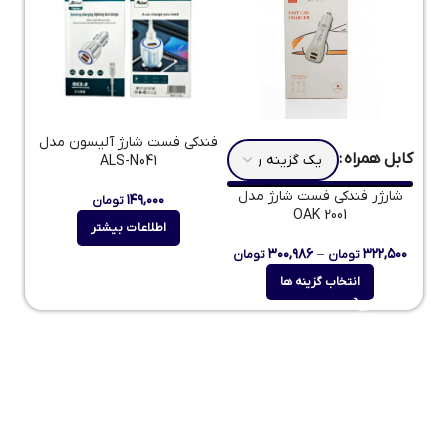
فندکی فست شارژ آلیسون مدل
کابل همراه
ALS-N041
شارژر فندکی فست شارژ مدل
۱۴۹,۰۰۰
تومان
OAK 2001
اطلاعات بیشتر
۳۰۰,۹۸۶
–
۳۲۲,۵۰۰
تومان
تومان
انتخاب گزینه ها