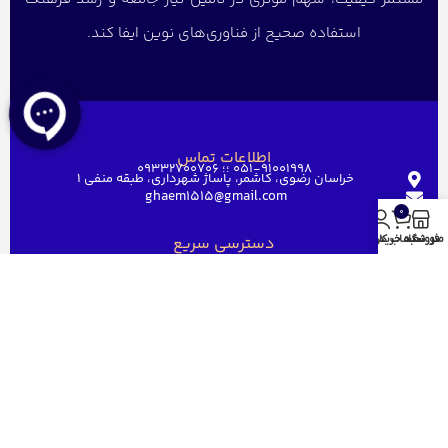
استفاده صحیح از فناوری‌های نوین ایفا کند.
اطلاعات تماس
051-91001998 ؛؛ 09332700706
خراسان رضوی، کاشمر، پاساژ شهرداری، طبقه منفی ۱
ghaem1515@gmail.com
0
منو
فروشگاه
سبد خرید
حساب کاربری من
دسترسی سریع
خانه
فروشگاه
فروش عمده
درباره ما
ارتباط باما
مجوز های قائم رایان