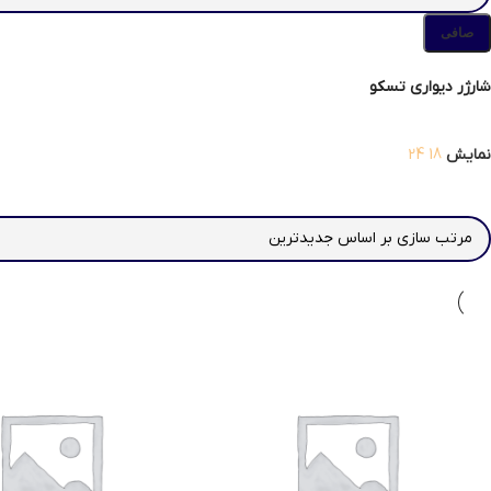
صافی
شارژر دیواری تسکو
نمایش
18
24