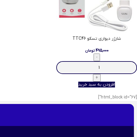
شارژر دیواری تسکو TTC46
۴۹۵,۰۰۰
تومان
افزودن به سبد خرید
[html_block id="67"]