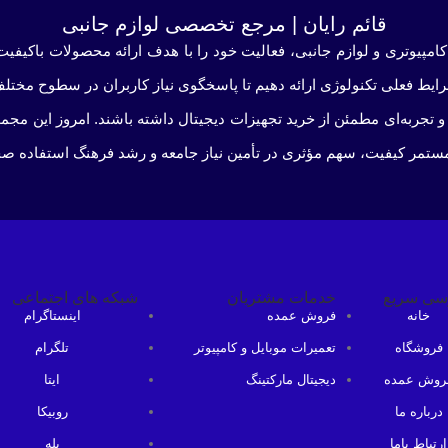
قائم رایان | مرجع تخصصی لوازم جانبی
کامپیوتری و لوازم جانبی، فعالیت خود را با هدف ارائه محصولات باکیفیت 
شرایط فعلی تکنولوژی ارائه دهیم تا پاسخگوی نیاز کاربران در سطوح مختلف
و تجربه‌ای مطمئن از خرید تجهیزات دیجیتال داشته باشند. امروز این م
مستمر کیفیت، سهم مؤثری در تأمین نیاز جامعه و رشد فرهنگ استفاده صحیح
سی سریع
خدمات مشتریان
شبکه های اجتماعی
خانه
فروش عمده
اینستاگرام
فروشگاه
تعمیرات موبایل و کامپیوتر
تلگرام
روش عمده
دیجیتال مارکتینگ
ایتا
درباره ما
روبیکا
ارتباط باما
بله