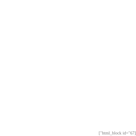
[html_block id="67"]