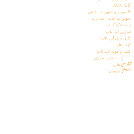
کابل AUX
کامپیوتر و تجهیزات جانبی
تجهیزات جانبی لپ تاپ
پایه خنک کننده
شارژر لپ تاپ
کابل برق لپ تاپ
کیف هارد
کیف و کوله لپ تاپ
تجهیزات ذخیره سازی
منو
حساب کاربری من
0
باکس هارد
فروشگاه
سبد خرید
فلش مموری
هارد
تجهیزات شبکه
اسپلیتر
کابل شبکه
کارت شبکه (دانگل wifi)
مودم
تجهیزات مخصوص بازی
خمیر سیلیکون
دانگل بلوتوث