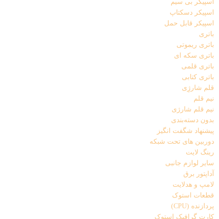
اسپیکر بی سیم
اسپیکر دسکتاپ
اسپیکر قابل حمل
باتری
باتری ریموتی
باتری سکه ای
باتری قلمی
باتری کتابی
قلم شارژِی
نیم قلم
نیم قلم شارژی
بدون دسته‌بندی
پیشنهاد شگفت انگیز
دوربین های تحت شبکه
رینگ لایت
سایر لوازم جانبی
آداپتور برق
لامپ و هدلایت
قطعات استوک
پردازنده (CPU)
کارت گرافیک استوک