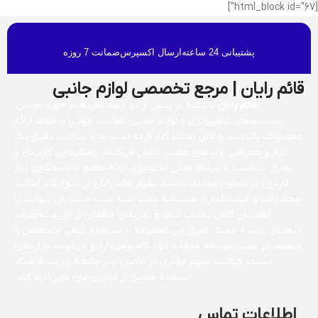
[html_block id="67"]
پشتیبانی 24 ساعته
ارسال اکسپرس
ضمانت 7 روزه
قائم رایان | مرجع تخصصی لوازم جانبی
قائم رایان
با تکیه بر بیش از دو دهه تجربه در حوزه موبایل،
سیستم‌های کامپیوتری و لوازم جانبی، فعالیت خود را با هدف ارائه
محصولات باکیفیت و قابل اعتماد آغاز کرده است. ما با شناخت دقیق نیاز
بازار و همراهی برندهای معتبر، تلاش می‌کنیم راهکارهایی کاربردی و
به‌روز متناسب با شرایط فعلی تکنولوژی ارائه دهیم تا پاسخگوی نیاز
کاربران در سطوح مختلف باشیم. تمرکز قائم رایان بر تنوع کالا، اصالت
محصولات و قیمت‌گذاری منصفانه باعث شده است مشتریان بتوانند با
اطمینان کامل انتخاب کنند و تجربه‌ای مطمئن از خرید تجهیزات
دیجیتال داشته باشند. امروز این مجموعه با پشتوانه تیمی متخصص و
متعهد، در مسیر توسعه خدمات خود گام برمی‌دارد و می‌کوشد با ارتقای
مستمر کیفیت، سهم مؤثری در تأمین نیاز جامعه و رشد فرهنگ
استفاده صحیح از فناوری‌های نوین ایفا کند.
اطلاعات تماس