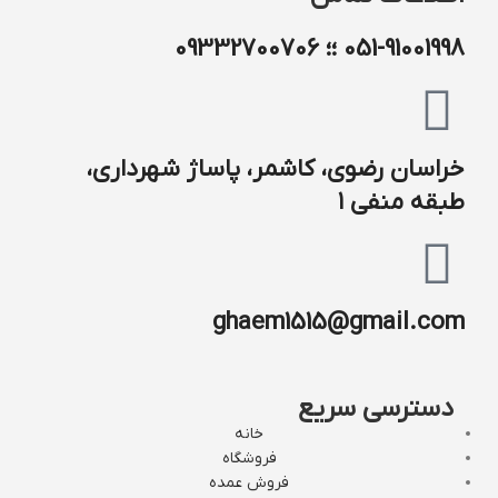
051-91001998 ؛؛ 09332700706
خراسان رضوی، کاشمر، پاساژ شهرداری،
طبقه منفی ۱
ghaem1515@gmail.com
دسترسی سریع
خانه
فروشگاه
فروش عمده