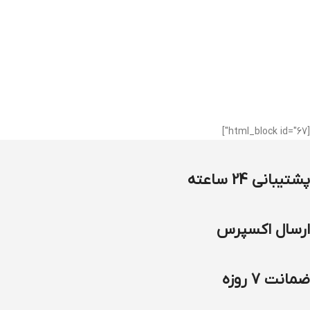
[html_block id="67"]
پشتیبانی 24 ساعته
ارسال اکسپرس
ضمانت 7 روزه