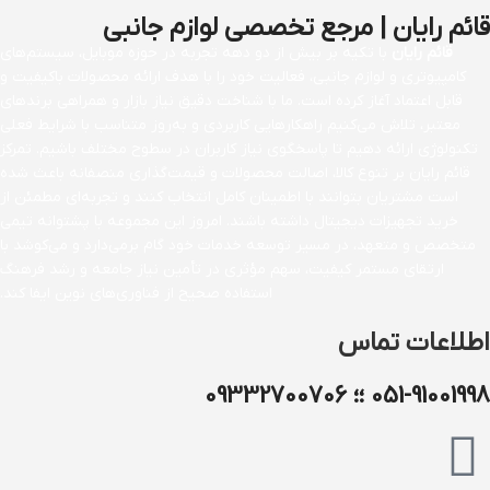
قائم رایان | مرجع تخصصی لوازم جانبی
قائم رایان
با تکیه بر بیش از دو دهه تجربه در حوزه موبایل، سیستم‌های
کامپیوتری و لوازم جانبی، فعالیت خود را با هدف ارائه محصولات باکیفیت و
قابل اعتماد آغاز کرده است. ما با شناخت دقیق نیاز بازار و همراهی برندهای
معتبر، تلاش می‌کنیم راهکارهایی کاربردی و به‌روز متناسب با شرایط فعلی
تکنولوژی ارائه دهیم تا پاسخگوی نیاز کاربران در سطوح مختلف باشیم. تمرکز
قائم رایان بر تنوع کالا، اصالت محصولات و قیمت‌گذاری منصفانه باعث شده
است مشتریان بتوانند با اطمینان کامل انتخاب کنند و تجربه‌ای مطمئن از
خرید تجهیزات دیجیتال داشته باشند. امروز این مجموعه با پشتوانه تیمی
متخصص و متعهد، در مسیر توسعه خدمات خود گام برمی‌دارد و می‌کوشد با
ارتقای مستمر کیفیت، سهم مؤثری در تأمین نیاز جامعه و رشد فرهنگ
استفاده صحیح از فناوری‌های نوین ایفا کند.
اطلاعات تماس
051-91001998 ؛؛ 09332700706