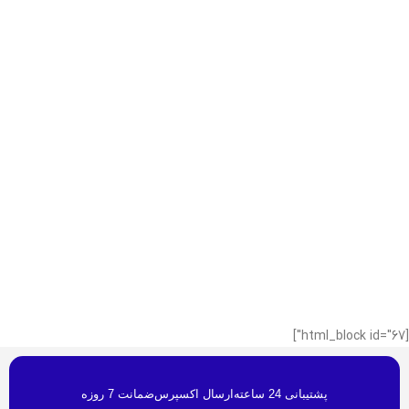
[html_block id="67"]
پشتیبانی 24 ساعته
ارسال اکسپرس
ضمانت 7 روزه