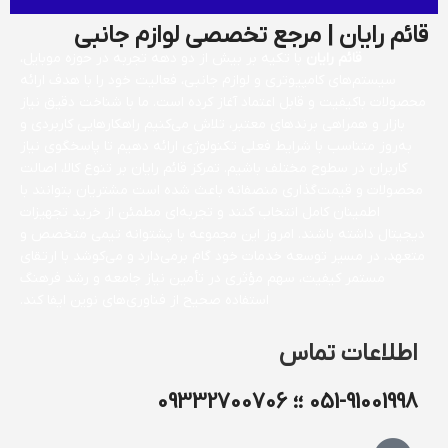
قائم رایان | مرجع تخصصی لوازم جانبی
قائم رایان
با تکیه بر بیش از دو دهه تجربه در حوزه موبایل،
سیستم‌های کامپیوتری و لوازم جانبی، فعالیت خود را با هدف ارائه
محصولات باکیفیت و قابل اعتماد آغاز کرده است. ما با شناخت دقیق نیاز
بازار و همراهی برندهای معتبر، تلاش می‌کنیم راهکارهایی کاربردی و
به‌روز متناسب با شرایط فعلی تکنولوژی ارائه دهیم تا پاسخگوی نیاز
کاربران در سطوح مختلف باشیم. تمرکز قائم رایان بر تنوع کالا، اصالت
محصولات و قیمت‌گذاری منصفانه باعث شده است مشتریان بتوانند با
اطمینان کامل انتخاب کنند و تجربه‌ای مطمئن از خرید تجهیزات
دیجیتال داشته باشند. امروز این مجموعه با پشتوانه تیمی متخصص و
متعهد، در مسیر توسعه خدمات خود گام برمی‌دارد و می‌کوشد با ارتقای
مستمر کیفیت، سهم مؤثری در تأمین نیاز جامعه و رشد فرهنگ
استفاده صحیح از فناوری‌های نوین ایفا کند.
اطلاعات تماس
051-91001998 ؛؛ 09332700706