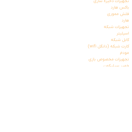
تجهیزات ذخیره سازی
باکس هارد
فلش مموری
هارد
تجهیزات شبکه
اسپلیتر
کابل شبکه
کارت شبکه (دانگل wifi)
مودم
تجهیزات مخصوص بازی
خمیر سیلیکون
دانگل بلوتوث
قطعات داخلی کامپیوتر
کابل رابط و مبدل
تبدیل صدا و تصویر
کابل افزایش
کابل برق
کابل پرینتر
کابل تلفن
کابل صدا و تصویر
کارت صدا