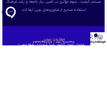
مستمر کیفیت، سهم مؤثری در تأمین نیاز جامعه و رشد فرهنگ
استفاده صحیح از فناوری‌های نوین ایفا کند.
0
اطلاعات تماس
051-91001998 ؛؛ 09332700706
منو
فروشگاه
سبد خرید
حساب کاربری من
خراسان رضوی، کاشمر، پاساژ شهرداری، طبقه منفی ۱
ghaem1515@gmail.com
دسترسی سریع
خانه
فروشگاه
فروش عمده
درباره ما
ارتباط باما
مجوز های قائم رایان