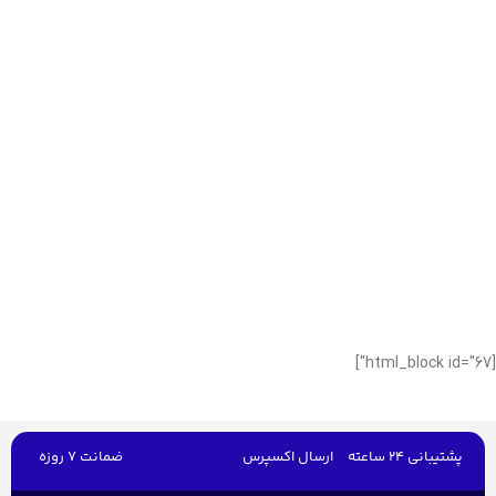
[html_block id="67"]
پشتیبانی 24 ساعته
ارسال اکسپرس
ضمانت 7 روزه