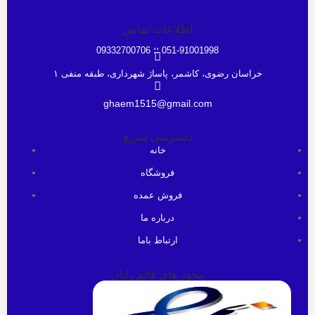
اطلاعات تماس
051-91001998 ؛؛ 09332700706
خراسان رضوی، کاشمر، پاساژ شهرداری، طبقه منفی ۱
ghaem1515@gmail.com
دسترسی سریع
خانه
فروشگاه
فروش عمده
درباره ما
ارتباط باما
مجوز های قائم رایان