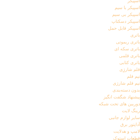
اسپیکر
اسپیکر با سیم
اسپیکر بی سیم
اسپیکر دسکتاپ
اسپیکر قابل حمل
باتری
باتری ریموتی
باتری سکه ای
باتری قلمی
باتری کتابی
قلم شارژِی
نیم قلم
نیم قلم شارژی
بدون دسته‌بندی
پیشنهاد شگفت انگیز
دوربین های تحت شبکه
رینگ لایت
سایر لوازم جانبی
آداپتور برق
لامپ و هدلایت
قطعات استوک