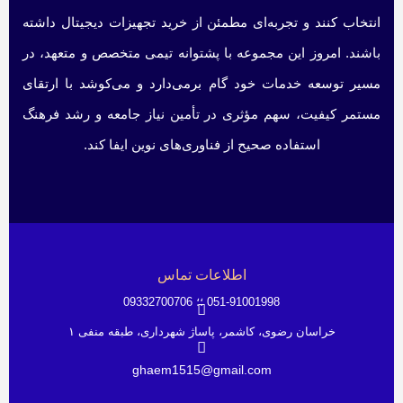
انتخاب کنند و تجربه‌ای مطمئن از خرید تجهیزات دیجیتال داشته
باشند. امروز این مجموعه با پشتوانه تیمی متخصص و متعهد، در
مسیر توسعه خدمات خود گام برمی‌دارد و می‌کوشد با ارتقای
مستمر کیفیت، سهم مؤثری در تأمین نیاز جامعه و رشد فرهنگ
استفاده صحیح از فناوری‌های نوین ایفا کند.
اطلاعات تماس
051-91001998 ؛؛ 09332700706
خراسان رضوی، کاشمر، پاساژ شهرداری، طبقه منفی ۱
ghaem1515@gmail.com