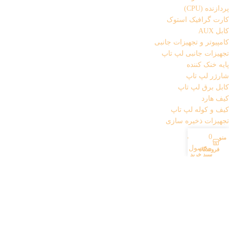
پردازنده (CPU)
کارت گرافیک استوک
کابل AUX
کامپیوتر و تجهیزات جانبی
تجهیزات جانبی لپ تاپ
پایه خنک کننده
شارژر لپ تاپ
کابل برق لپ تاپ
کیف هارد
کیف و کوله لپ تاپ
تجهیزات ذخیره سازی
باکس هارد
0
منو
حساب کاربری من
فلش مموری
محصول
فروشگاه
هارد
سبد خرید
تجهیزات شبکه
اسپلیتر
کابل شبکه
کارت شبکه (دانگل wifi)
مودم
تجهیزات مخصوص بازی