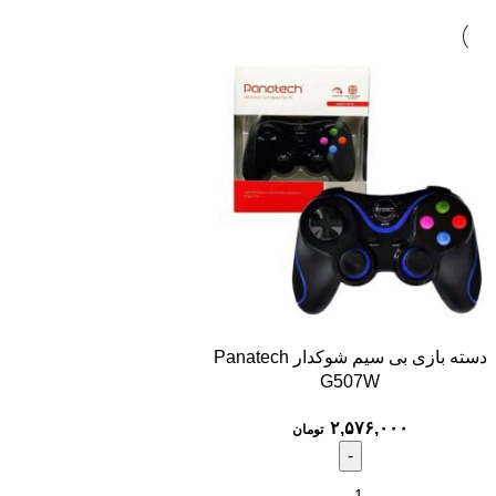
دسته بازی بی سیم شوکدار Panatech
G507W
۲,۵۷۶,۰۰۰
تومان