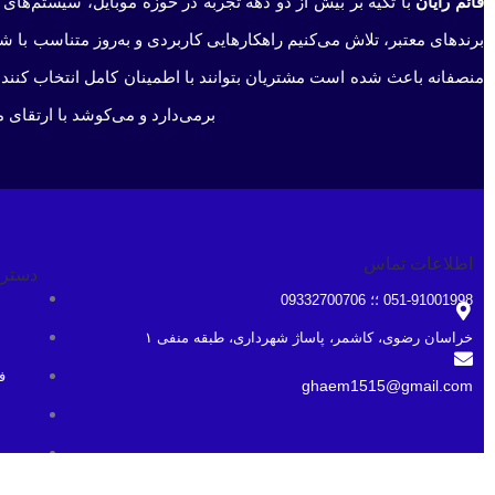
قائم رایان
با تکیه بر بیش از دو دهه تجربه در حوزه موبایل، سیستم‌های 
برندهای معتبر، تلاش می‌کنیم راهکارهایی کاربردی و به‌روز متناسب با 
منصفانه باعث شده است مشتریان بتوانند با اطمینان کامل انتخاب کنند 
برمی‌دارد و می‌کوشد با ارتقای 
اطلاعات تماس
دستر
051-91001998 ؛؛ 09332700706
خراسان رضوی، کاشمر، پاساژ شهرداری، طبقه منفی ۱
ف
ghaem1515@gmail.com