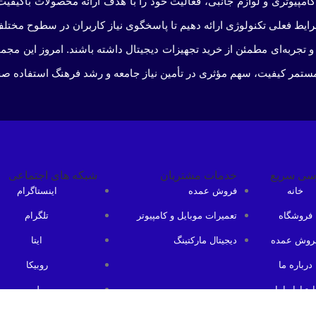
کامپیوتری و لوازم جانبی، فعالیت خود را با هدف ارائه محصولات باکیفیت 
شرایط فعلی تکنولوژی ارائه دهیم تا پاسخگوی نیاز کاربران در سطوح مختلف
و تجربه‌ای مطمئن از خرید تجهیزات دیجیتال داشته باشند. امروز این م
مستمر کیفیت، سهم مؤثری در تأمین نیاز جامعه و رشد فرهنگ استفاده صحیح
سی سریع
خدمات مشتریان
شبکه های اجتماعی
خانه
فروش عمده
اینستاگرام
فروشگاه
تعمیرات موبایل و کامپیوتر
تلگرام
روش عمده
دیجیتال مارکتینگ
ایتا
درباره ما
روبیکا
ارتباط باما
بله