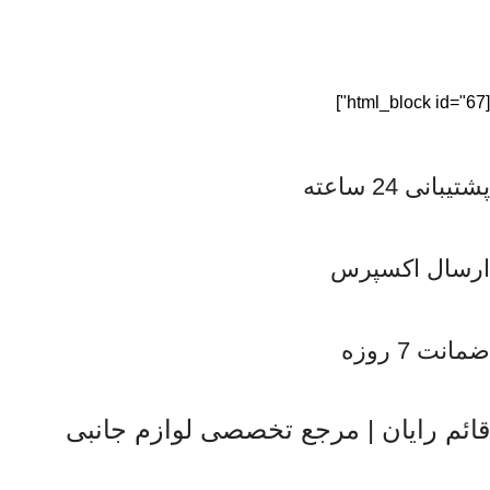
[html_block id="67"]
پشتیبانی 24 ساعته
ارسال اکسپرس
ضمانت 7 روزه
قائم رایان | مرجع تخصصی لوازم جانبی
قائم رایان
با تکیه بر بیش از دو دهه تجربه در حوزه موبایل، سیستم‌های
کامپیوتری و لوازم جانبی، فعالیت خود را با هدف ارائه محصولات