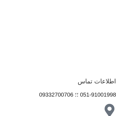
باکیفیت و قابل اعتماد آغاز کرده است. ما با شناخت دقیق نیاز بازار و
همراهی برندهای معتبر، تلاش می‌کنیم راهکارهایی کاربردی و به‌روز
متناسب با شرایط فعلی تکنولوژی ارائه دهیم تا پاسخگوی نیاز کاربران
در سطوح مختلف باشیم. تمرکز قائم رایان بر تنوع کالا، اصالت
محصولات و قیمت‌گذاری منصفانه باعث شده است مشتریان بتوانند با
اطمینان کامل انتخاب کنند و تجربه‌ای مطمئن از خرید تجهیزات
دیجیتال داشته باشند. امروز این مجموعه با پشتوانه تیمی متخصص و
متعهد، در مسیر توسعه خدمات خود گام برمی‌دارد و می‌کوشد با
ارتقای مستمر کیفیت، سهم مؤثری در تأمین نیاز جامعه و رشد فرهنگ
استفاده صحیح از فناوری‌های نوین ایفا کند.
اطلاعات تماس
051-91001998 ؛؛ 09332700706