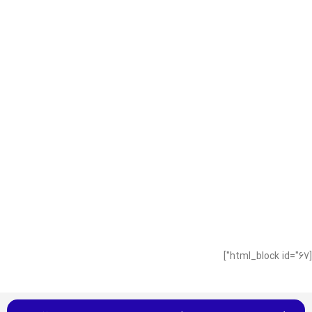
[html_block id="67"]