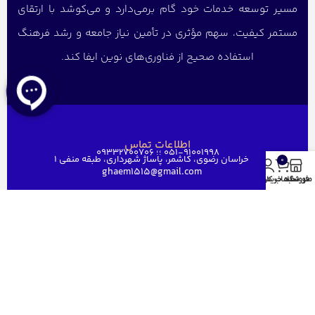
مسیر توسعه خدمات خود گام برمی‌دارد و می‌کوشد با ارتقای
مستمر کیفیت، سهم مؤثری در تأمین نیاز جامعه و رشد فرهنگ
استفاده صحیح از فناوری‌های نوین ایفا کند.
اطلاعات تماس
051-91001998 ؛؛ 09332700706
خراسان رضوی، کاشمر، پاساژ شهرداری، طبقه منفی ۱
0
ghaem1515@gmail.com
منو
فروشگاه
سبد خرید
حساب کاربری من
دسترسی سریع
خانه
فروشگاه
فروش عمده
درباره ما
ارتباط باما