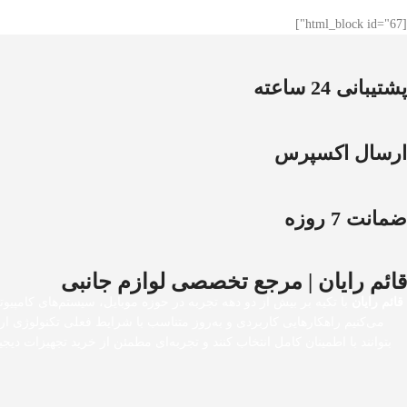
[html_block id="67"]
پشتیبانی 24 ساعته
ارسال اکسپرس
ضمانت 7 روزه
قائم رایان | مرجع تخصصی لوازم جانبی
قائم رایان
با تکیه بر بیش از دو دهه تجربه در حوزه موبایل، سیستم‌های کامپیوت
می‌کنیم راهکارهایی کاربردی و به‌روز متناسب با شرایط فعلی تکنولوژی ا
بتوانند با اطمینان کامل انتخاب کنند و تجربه‌ای مطمئن از خرید تجهیزات 