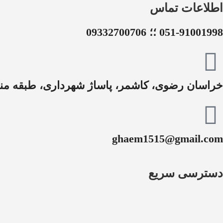
اطلاعات تماس
051-91001998 ؛؛ 09332700706
خراسان رضوی، کاشمر، پاساژ شهرداری، طبقه منف
ghaem1515@gmail.com
دسترسی سریع