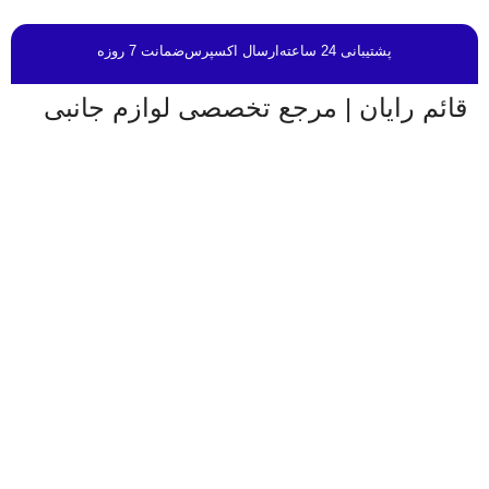
پشتیبانی 24 ساعته
ارسال اکسپرس
ضمانت 7 روزه
قائم رایان | مرجع تخصصی لوازم جانبی
قائم رایان
با تکیه بر بیش از دو دهه تجربه در حوزه موبایل،
سیستم‌های کامپیوتری و لوازم جانبی، فعالیت خود را با هدف
ارائه محصولات باکیفیت و قابل اعتماد آغاز کرده است. ما با
شناخت دقیق نیاز بازار و همراهی برندهای معتبر، تلاش می‌کنیم
راهکارهایی کاربردی و به‌روز متناسب با شرایط فعلی تکنولوژی
ارائه دهیم تا پاسخگوی نیاز کاربران در سطوح مختلف باشیم.
تمرکز قائم رایان بر تنوع کالا، اصالت محصولات و قیمت‌گذاری
منصفانه باعث شده است مشتریان بتوانند با اطمینان کامل
انتخاب کنند و تجربه‌ای مطمئن از خرید تجهیزات دیجیتال داشته
باشند. امروز این مجموعه با پشتوانه تیمی متخصص و متعهد، در
مسیر توسعه خدمات خود گام برمی‌دارد و می‌کوشد با ارتقای
مستمر کیفیت، سهم مؤثری در تأمین نیاز جامعه و رشد فرهنگ
استفاده صحیح از فناوری‌های نوین ایفا کند.