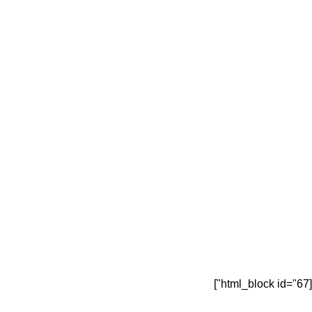
[html_block id="67"]