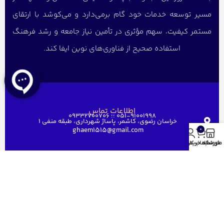
مسیر توسعه خدمات خود گام برمی‌دارد و می‌کوشد با ارتقای
مستمر کیفیت، سهم مؤثری در تأمین نیاز جامعه و رشد فرهنگ
استفاده صحیح از فناوری‌های نوین ایفا کند.
اطلاعات تماس
051-91001998 ؛؛ 09332700706
خراسان رضوی، کاشمر، پاساژ شهرداری، طبقه منفی ۱
ghaem1515@gmail.com
0
منو
فروشگاه
سبد خرید
حساب کاربری من
دسترسی سریع
خانه
فروشگاه
فروش عمده
درباره ما
ارتباط باما