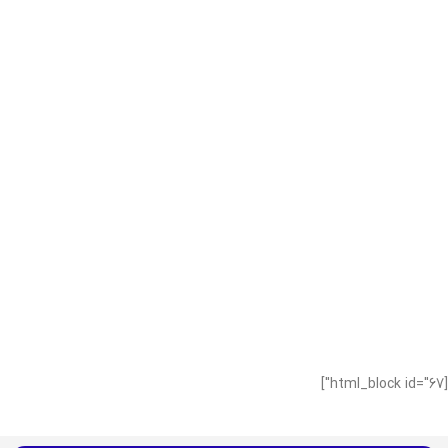
[html_block id="67"]