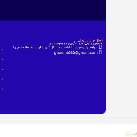
اطلاعات تماس
051-91001998 ؛؛ 09332700706
خراسان رضوی، کاشمر، پاساژ شهرداری، طبقه منفی ۱
ghaem1515@gmail.com
اسپیکر