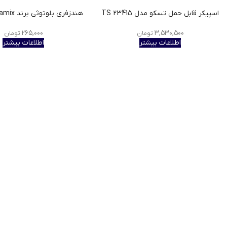
اسپیکر قابل حمل تسکو مدل TS 23415
هندزفری بلوتوثی برند Damix مدل M27
۲۶۵,۰۰۰
۳,۵۳۰,۵۰۰
تومان
تومان
اطلاعات بیشتر
اطلاعات بیشتر