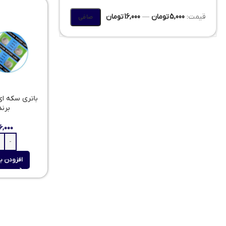
قيمت:
5,000 تومان
—
16,000 تومان
صافی
برند I
۱۶,۰۰۰
افزودن ب