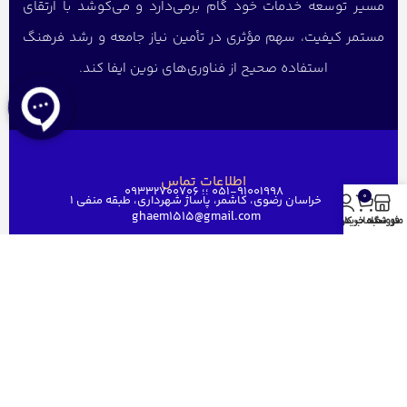
مسیر توسعه خدمات خود گام برمی‌دارد و می‌کوشد با ارتقای
مستمر کیفیت، سهم مؤثری در تأمین نیاز جامعه و رشد فرهنگ
استفاده صحیح از فناوری‌های نوین ایفا کند.
اطلاعات تماس
051-91001998 ؛؛ 09332700706
0
خراسان رضوی، کاشمر، پاساژ شهرداری، طبقه منفی ۱
ghaem1515@gmail.com
منو
فروشگاه
سبد خرید
حساب کاربری من
دسترسی سریع
خانه
فروشگاه
فروش عمده
درباره ما
ارتباط باما