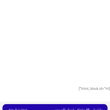
[html_block id="67"]
پشتیبانی 24 ساعته
ارسال اکسپرس
ضمانت 7 روزه