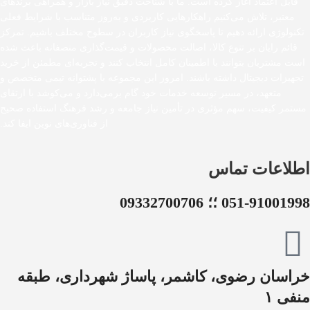
قابل اعتماد آغاز کرده است. ما با شناخت دقیق نیاز بازار و همراهی برندهای
معتبر، تلاش می‌کنیم راهکارهایی کاربردی و به‌روز متناسب با شرایط فعلی
تکنولوژی ارائه دهیم تا پاسخگوی نیاز کاربران در سطوح مختلف باشیم. تمرکز
قائم رایان بر تنوع کالا، اصالت محصولات و قیمت‌گذاری منصفانه باعث شده
است مشتریان بتوانند با اطمینان کامل انتخاب کنند و تجربه‌ای مطمئن از خرید
تجهیزات دیجیتال داشته باشند. امروز این مجموعه با پشتوانه تیمی متخصص و
متعهد، در مسیر توسعه خدمات خود گام برمی‌دارد و می‌کوشد با ارتقای
مستمر کیفیت، سهم مؤثری در تأمین نیاز جامعه و رشد فرهنگ استفاده صحیح
از فناوری‌های نوین ایفا کند.
اطلاعات تماس
051-91001998 ؛؛ 09332700706
خراسان رضوی، کاشمر، پاساژ شهرداری، طبقه
منفی ۱