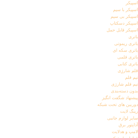
اسپیکر
اسپیکر با سیم
اسپیکر بی سیم
اسپیکر دسکتاپ
اسپیکر قابل حمل
باتری
باتری ریموتی
باتری سکه ای
باتری قلمی
باتری کتابی
قلم شارژِی
نیم قلم
نیم قلم شارژی
بدون دسته‌بندی
پیشنهاد شگفت انگیز
دوربین های تحت شبکه
رینگ لایت
سایر لوازم جانبی
آداپتور برق
لامپ و هدلایت