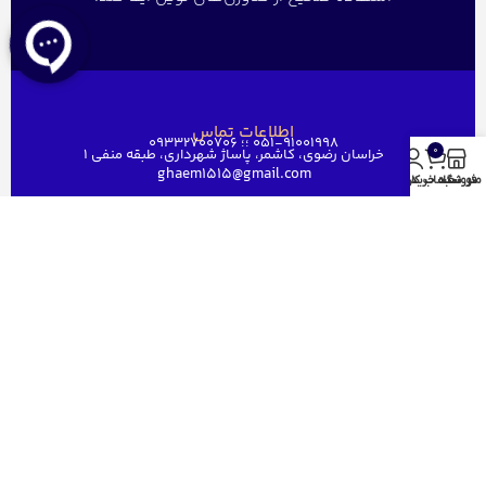
اطلاعات تماس
051-91001998 ؛؛ 09332700706
0
خراسان رضوی، کاشمر، پاساژ شهرداری، طبقه منفی ۱
ghaem1515@gmail.com
منو
فروشگاه
سبد خرید
حساب کاربری من
دسترسی سریع
خانه
فروشگاه
فروش عمده
درباره ما
ارتباط باما
مجوز های قائم رایان