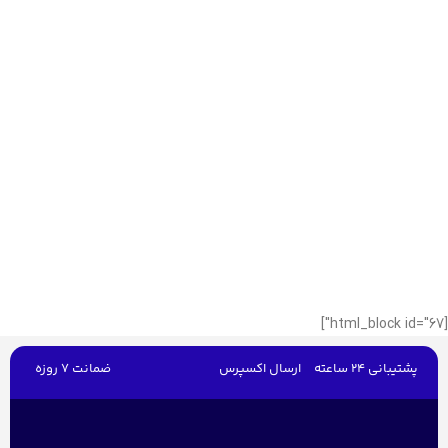
[html_block id="67"]
پشتیبانی 24 ساعته
ارسال اکسپرس
ضمانت 7 روزه