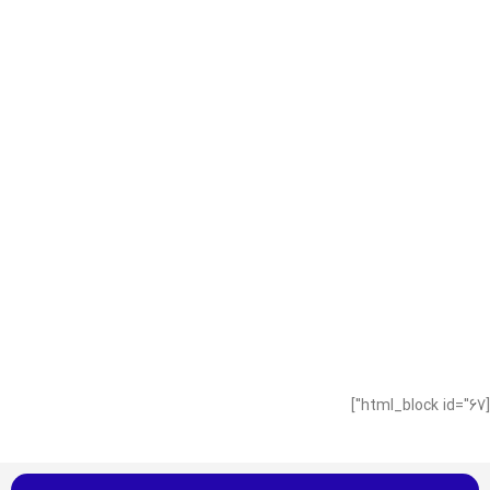
[html_block id="67"]