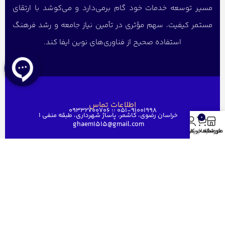
مسیر توسعه خدمات خود گام برمی‌دارد و می‌کوشد با ارتقای
مستمر کیفیت، سهم مؤثری در تأمین نیاز جامعه و رشد فرهنگ
استفاده صحیح از فناوری‌های نوین ایفا کند.
اطلاعات تماس
051-91001998 ؛؛ 09332700706
خراسان رضوی، کاشمر، پاساژ شهرداری، طبقه منفی ۱
0
ghaem1515@gmail.com
منو
فروشگاه
سبد خرید
حساب کاربری من
دسترسی سریع
خانه
فروشگاه
فروش عمده
درباره ما
ارتباط باما