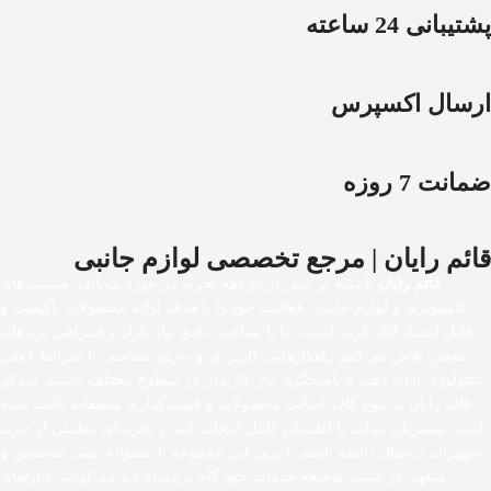
پشتیبانی 24 ساعته
ارسال اکسپرس
ضمانت 7 روزه
قائم رایان | مرجع تخصصی لوازم جانبی
قائم رایان
با تکیه بر بیش از دو دهه تجربه در حوزه موبایل، سیستم‌های
کامپیوتری و لوازم جانبی، فعالیت خود را با هدف ارائه محصولات باکیفیت و
قابل اعتماد آغاز کرده است. ما با شناخت دقیق نیاز بازار و همراهی برندهای
معتبر، تلاش می‌کنیم راهکارهایی کاربردی و به‌روز متناسب با شرایط فعلی
تکنولوژی ارائه دهیم تا پاسخگوی نیاز کاربران در سطوح مختلف باشیم. تمرکز
قائم رایان بر تنوع کالا، اصالت محصولات و قیمت‌گذاری منصفانه باعث شده
است مشتریان بتوانند با اطمینان کامل انتخاب کنند و تجربه‌ای مطمئن از خرید
تجهیزات دیجیتال داشته باشند. امروز این مجموعه با پشتوانه تیمی متخصص و
متعهد، در مسیر توسعه خدمات خود گام برمی‌دارد و می‌کوشد با ارتقای