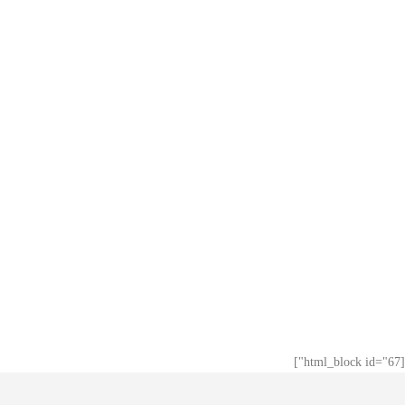
[html_block id="67"]