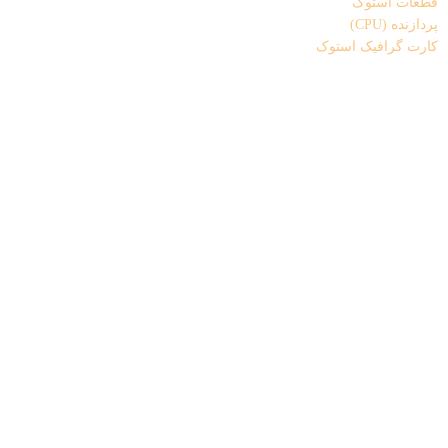
قطعات استوک
پردازنده (CPU)
کارت گرافیک استوک
کابل AUX
کامپیوتر و تجهیزات جانبی
تجهیزات جانبی لپ تاپ
پایه خنک کننده
شارژر لپ تاپ
کابل برق لپ تاپ
کیف هارد
کیف و کوله لپ تاپ
تجهیزات ذخیره سازی
باکس هارد
فلش مموری
هارد
تجهیزات شبکه
اسپلیتر
کابل شبکه
کارت شبکه (دانگل wifi)
مودم
تجهیزات مخصوص بازی