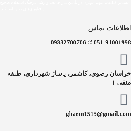
مستمر کیفیت، سهم مؤثری در تأمین نیاز جامعه و رشد فرهنگ استفاده صحیح
از فناوری‌های نوین ایفا کند.
اطلاعات تماس
051-91001998 ؛؛ 09332700706
خراسان رضوی، کاشمر، پاساژ شهرداری، طبقه
منفی ۱
ghaem1515@gmail.com