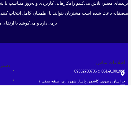
برندهای معتبر، تلاش می‌کنیم راهکارهایی کاربردی و به‌روز متناسب با 
منصفانه باعث شده است مشتریان بتوانند با اطمینان کامل انتخاب کنند 
برمی‌دارد و می‌کوشد با ارتقای 
اطلاعات تماس
دستر
051-91001998 ؛؛ 09332700706
خراسان رضوی، کاشمر، پاساژ شهرداری، طبقه منفی ۱
ف
ghaem1515@gmail.com