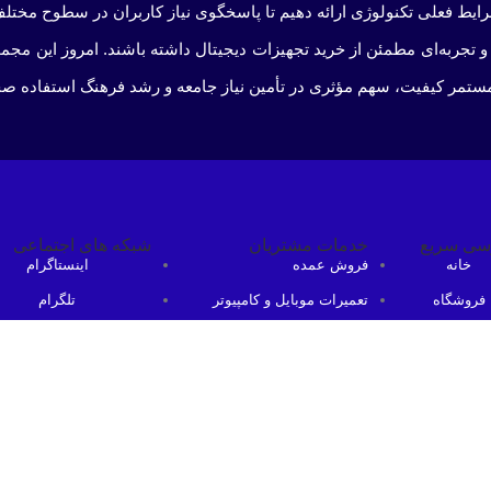
شرایط فعلی تکنولوژی ارائه دهیم تا پاسخگوی نیاز کاربران در سطوح مختلف
و تجربه‌ای مطمئن از خرید تجهیزات دیجیتال داشته باشند. امروز این م
مستمر کیفیت، سهم مؤثری در تأمین نیاز جامعه و رشد فرهنگ استفاده صحیح
سی سریع
خدمات مشتریان
شبکه های اجتماعی
خانه
فروش عمده
اینستاگرام
فروشگاه
تعمیرات موبایل و کامپیوتر
تلگرام
روش عمده
دیجیتال مارکتینگ
ایتا
درباره ما
روبیکا
ارتباط باما
بله