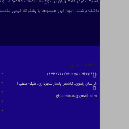
باشیم. تمرکز قائم رایان بر تنوع کالا، اصالت محصولات 
داشته باشند. امروز این مجموعه با پشتوانه تیمی متخص
اطلاعات تماس
051-91001998 ؛؛ 09332700706
خراسان رضوی، کاشمر، پاساژ شهرداری، طبقه منفی ۱
ghaem1515@gmail.com