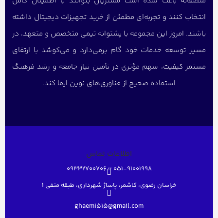
منصفانه باعث شده است مشتریان بتوانند با اطمینان کامل
انتخاب کنند و تجربه‌ای مطمئن از خرید تجهیزات دیجیتال داشته
باشند. امروز این مجموعه با پشتوانه تیمی متخصص و متعهد، در
مسیر توسعه خدمات خود گام برمی‌دارد و می‌کوشد با ارتقای
مستمر کیفیت، سهم مؤثری در تأمین نیاز جامعه و رشد فرهنگ
استفاده صحیح از فناوری‌های نوین ایفا کند.
اطلاعات تماس
051-91001998 ؛؛ 09332700706
خراسان رضوی، کاشمر، پاساژ شهرداری، طبقه منفی ۱
ghaem1515@gmail.com