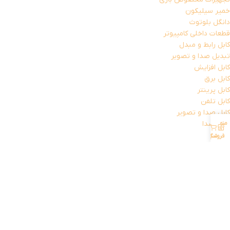
خمیر سیلیکون
دانگل بلوتوث
قطعات داخلی کامپیوتر
کابل رابط و مبدل
تبدیل صدا و تصویر
کابل افزایش
کابل برق
کابل پرینتر
کابل تلفن
کابل صدا و تصویر
کارت صدا
منو
حساب کاربری من
0
کیبورد
فروشگاه
سبد خرید
کیبورد با سیم
کیبورد بی سیم
کیس کامپیوتر
کیس های اسمبل شده
مانیتور
مجموعه کیبورد و موس
منبع تغذیه
موس