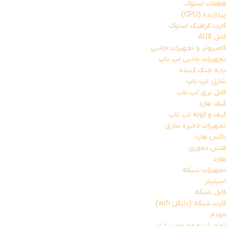
قطعات استوک
پردازنده (CPU)
کارت گرافیک استوک
کابل AUX
کامپیوتر و تجهیزات جانبی
تجهیزات جانبی لپ تاپ
پایه خنک کننده
شارژر لپ تاپ
کابل برق لپ تاپ
کیف هارد
کیف و کوله لپ تاپ
تجهیزات ذخیره سازی
باکس هارد
فلش مموری
هارد
تجهیزات شبکه
اسپلیتر
کابل شبکه
کارت شبکه (دانگل wifi)
مودم
تجهیزات مخصوص بازی